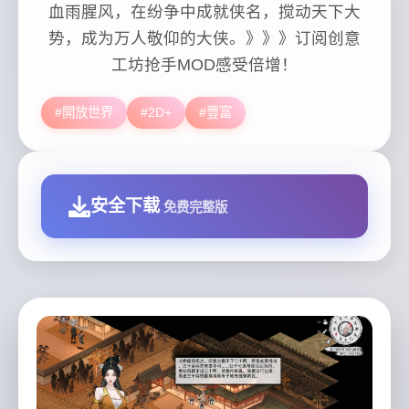
血雨腥风，在纷争中成就侠名，搅动天下大
势，成为万人敬仰的大侠。》》》订阅创意
工坊抢手MOD感受倍增！
#開放世界
#2D+
#豐富
安全下载
免费完整版