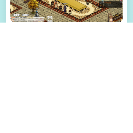
⌨️ 游戏特色亮点
《刀剑江湖路》是二款武侠RPG，传统武侠
剧情混合沙盒信息，享受横版即时交锋。操
作者扮演单名寻常少量年，陷入江湖武林的
血雨腥风，在纷争中成就侠名，搅动天下大