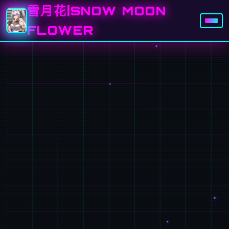
雪月花|SNOW MOON
FLOWER