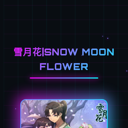
雪月花|SNOW MOON
FLOWER