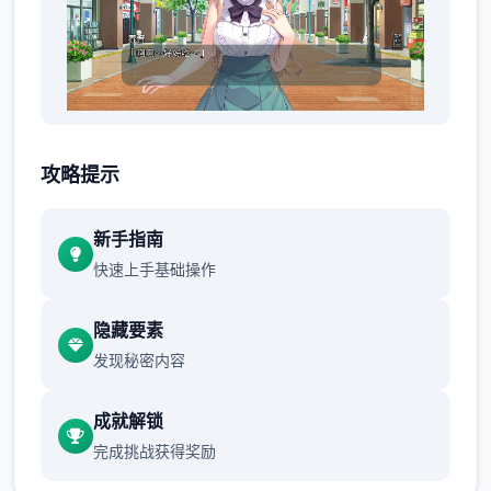
明明瞒着老爷交往，目前还同居。
攻略提示
新手指南
快速上手基础操作
隐藏要素
发现秘密内容
想是这么想，但同居可以不用顾虑外人眼光亲
成就解锁
热，史上最终我没能抵挡诱惑。
完成挑战获得奖励