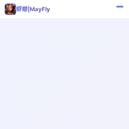
蜉蝣|MayFly