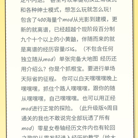
定不闪退。 甚至可以单键切换正常模式
和各种绅士模式，想怎么玩就怎么玩！
包含了400海量个mod从光影到建模，更
新的就离谱，已经超越个现阶段百分制
九个十个以上的小黄鼬，伴随而来的就
是离谱的经历容量151G。（不包含任何
独立随从mod）单张完备大地图 经历还
用介绍么？你是个抓根宝。要进行单场
天际省的征程。 你可以白天嘿嘿嘿晚上
嘿嘿嘿，抓住个路人嘿嘿嘿，跟你的随
从嘿嘿嘿，自己嘿嘿嘿。也可以用正经
mod进行正常的探险。（此升级版4周目
通关的我也不敢说完全部玩透了所有
mod）零星女卷轴经历文件内也有轮回