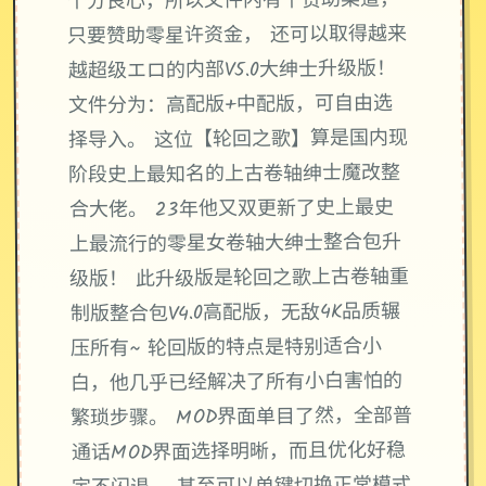
个分良心，所以文件内有个赞助渠道，
只要赞助零星许资金， 还可以取得越来
越超级エロ的内部V5.0大绅士升级版！
文件分为：高配版+中配版，可自由选
择导入。 这位【轮回之歌】算是国内现
阶段史上最知名的上古卷轴绅士魔改整
合大佬。 23年他又双更新了史上最史
上最流行的零星女卷轴大绅士整合包升
级版！ 此升级版是轮回之歌上古卷轴重
制版整合包V4.0高配版，无敌4K品质辗
压所有~ 轮回版的特点是特别适合小
白，他几乎已经解决了所有小白害怕的
繁琐步骤。 MOD界面单目了然，全部普
通话MOD界面选择明晰，而且优化好稳