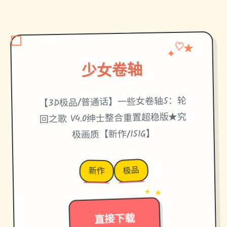
✦
♡
★
少女卷轴
【3D极品/普通话】一些女卷轴5：轮
回之歌 V4.0绅士整合重置超稳版★究
极画质【新作/151G】
极品
新作
→
✦ ★
直接下载