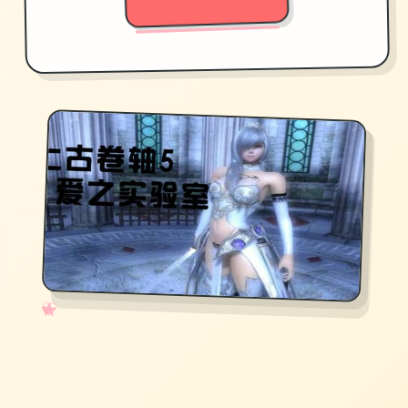
✧
♡
★
♥