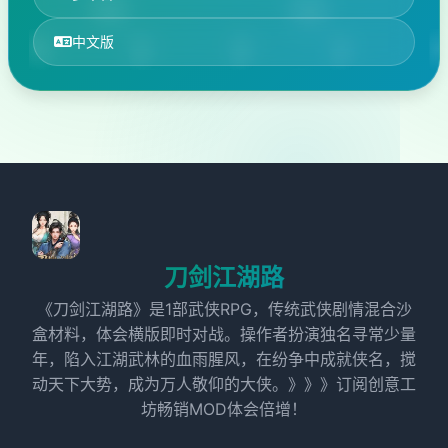
中文版
刀剑江湖路
《刀剑江湖路》是1部武侠RPG，传统武侠剧情混合沙
盒材料，体会横版即时对战。操作者扮演独名寻常少量
年，陷入江湖武林的血雨腥风，在纷争中成就侠名，搅
动天下大势，成为万人敬仰的大侠。》》》订阅创意工
坊畅销MOD体会倍增！