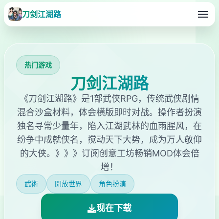
刀剑江湖路
热门游戏
刀剑江湖路
《刀剑江湖路》是1部武侠RPG，传统武侠剧情
混合沙盒材料，体会横版即时对战。操作者扮演
独名寻常少量年，陷入江湖武林的血雨腥风，在
纷争中成就侠名，搅动天下大势，成为万人敬仰
的大侠。》》》订阅创意工坊畅销MOD体会倍
增！
武術
開放世界
角色扮演
现在下载