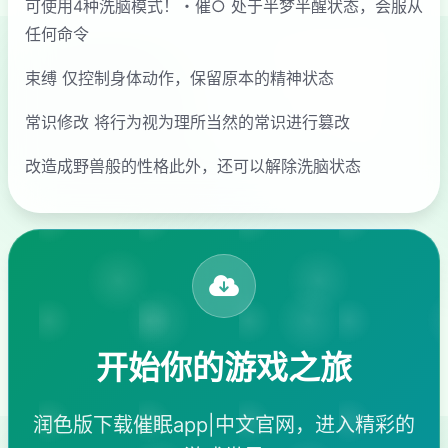
可使用4种洗脑模式！・催○ 处于半梦半醒状态，会服从
任何命令
束缚 仅控制身体动作，保留原本的精神状态
常识修改 将行为视为理所当然的常识进行篡改
改造成野兽般的性格此外，还可以解除洗脑状态
开始你的游戏之旅
润色版下载催眠app|中文官网，进入精彩的