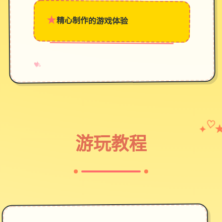
★
精心制作的游戏体验
→
✧
♥
✦
♡
游玩教程