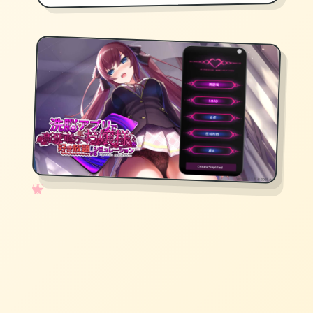
✧
♡
★
♥