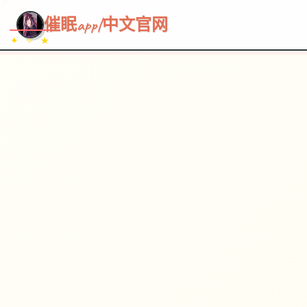
~~~
★
♡
✦
✧
♥
~
→
↗
催眠app|中文官网
✦ ✧ ★