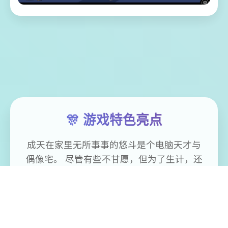
🎊 游戏特色亮点
成天在家里无所事事的悠斗是个电脑天才与
偶像宅。 尽管有些不甘愿，但为了生计，还
是在接到社群平台Facibook的邀请后，成为
了审查元素的社群审查员，负责将违反社群
规范的图片Ban掉。 没想到乏味无聊的审查
工作，竟然让他挖掘了公寓管理员人妻美